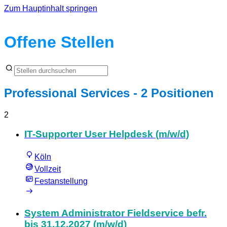
Zum Hauptinhalt springen
Offene Stellen
Professional Services
- 2 Positionen
2
IT-Supporter User Helpdesk (m/w/d)
Köln
Vollzeit
Festanstellung
System Administrator Fieldservice befr.
bis 31.12.2027 (m/w/d)